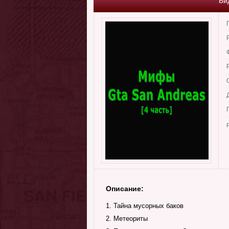
Ви
Описание:
1. Тайна мусорных баков
2. Метеориты