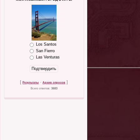
Los Santos
San Fierro
Las Venturas
[
·
]
Результаты
Архив опросов
Всего ответов:
3683