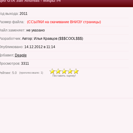
део GTA San Andreas - Мифы #4
Год выхода:
2011
Размер файла:
(ССЫЛКИ на скачивание ВНИЗУ страницы)
Файл заменяет:
не указано
Разработчик:
Автор: Илья Кравцов ($$$COOL$$$)
Опубликовано:
14.12.2012 в 11:14
Добавил
:
Deagle
Просмотров:
3311
Рейтинг:
5.0
(проголосовало:
1
)
Поставить оценку!