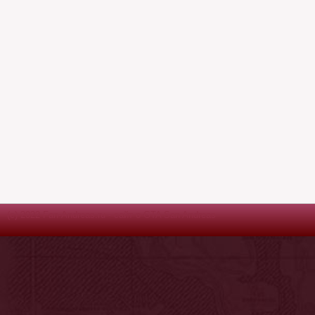
(c) 2022 Fan-Andreas.ru - сайт о GTA San Andreas