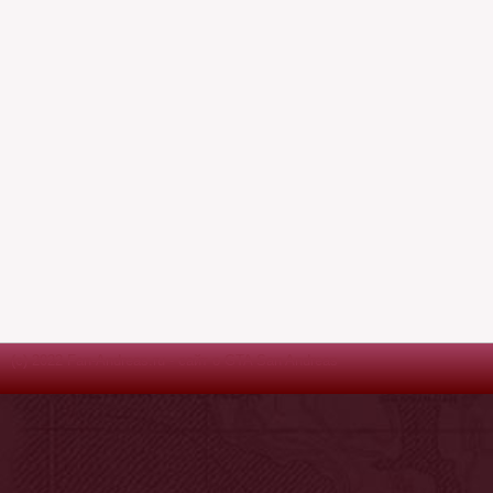
(c) 2022 Fan-Andreas.ru - сайт о GTA San Andreas