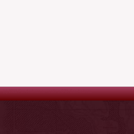
(c) 2022 Fan-Andreas.ru - сайт о GTA San Andreas