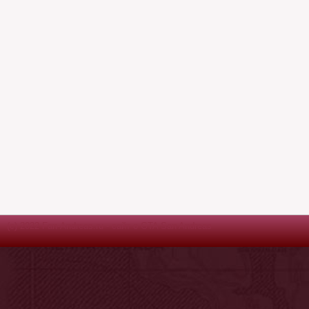
(c) 2022 Fan-Andreas.ru - сайт о GTA San Andreas