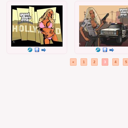
«
1
2
3
4
5