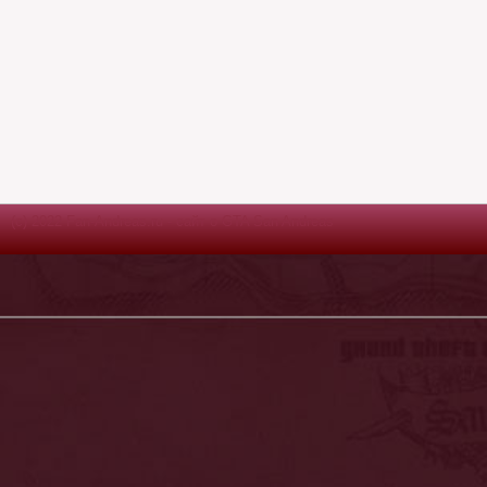
(c) 2022 Fan-Andreas.ru - сайт о GTA San Andreas