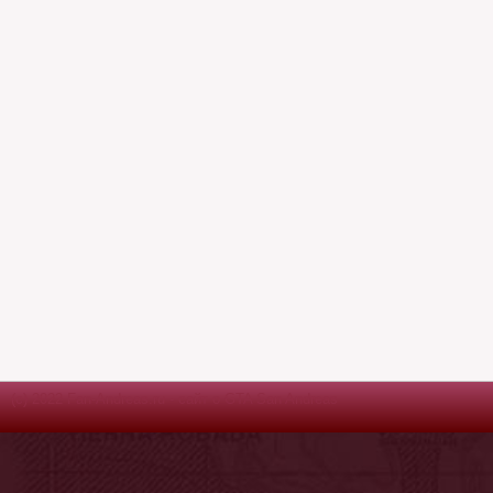
(c) 2022 Fan-Andreas.ru - сайт о GTA San Andreas