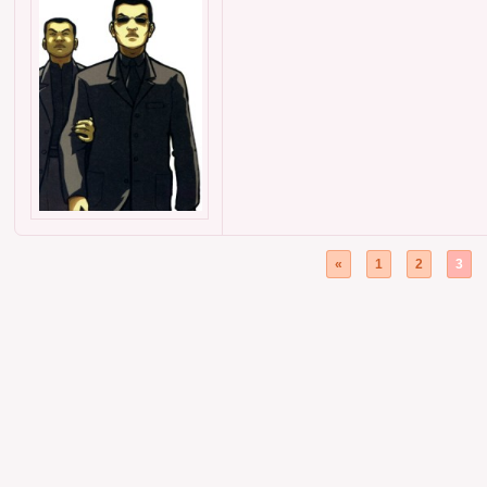
«
1
2
3