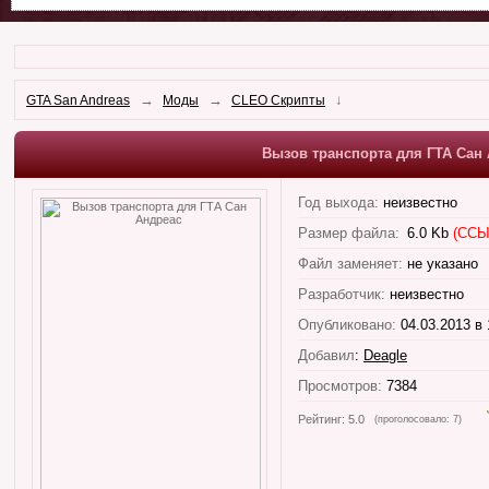
→
→
↓
GTA San Andreas
Моды
CLEO Скрипты
Вызов транспорта для ГТА Сан
Год выхода:
неизвестно
Размер файла:
6.0 Kb
(ССЫ
Файл заменяет:
не указано
Разработчик:
неизвестно
Опубликовано:
04.03.2013 в 
Добавил
:
Deagle
Просмотров:
7384
Рейтинг:
5.0
(проголосовало:
7
)