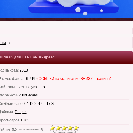
↓
пты
Hitman для ГТА Сан Андреас
Год выхода:
2013
Размер файла:
6.7 Kb
(ССЫЛКИ на скачивание ВНИЗУ страницы)
Файл заменяет:
не указано
Разработчик:
BitGames
Опубликовано:
04.12.2014 в 17:35
Добавил
:
Deagle
Просмотров:
6105
Рейтинг:
5.0
(проголосовало:
1
)
Поставить оценку!