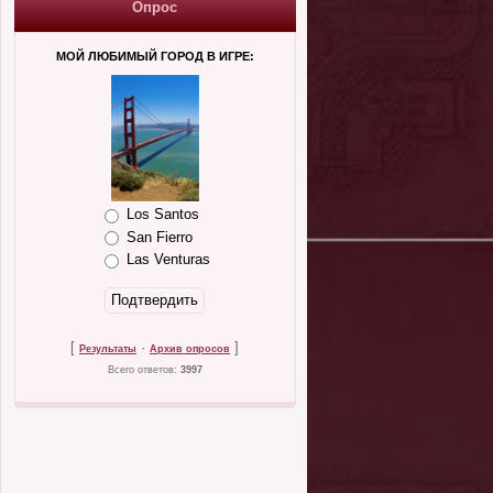
Опрос
МОЙ ЛЮБИМЫЙ ГОРОД В ИГРЕ:
Los Santos
San Fierro
Las Venturas
[
·
]
Результаты
Архив опросов
Всего ответов:
3997