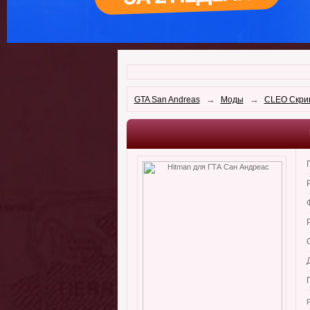
→
→
GTA San Andreas
Моды
CLEO Скри