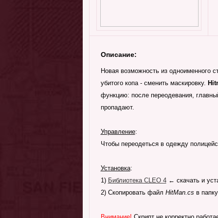
Описание:
Новая возможность из одноименного с
убитого копа - сменить маскировку.
Hit
функцию: после переодевания, главный
пропадают.
Управление
:
Чтобы переодеться в одежду полицейск
Установка
:
1)
Библиотека CLEO 4
← скачать и уста
2) Скопировать файл
HitMan.cs
в папку
Внимание!
Скрипт не корректно работа