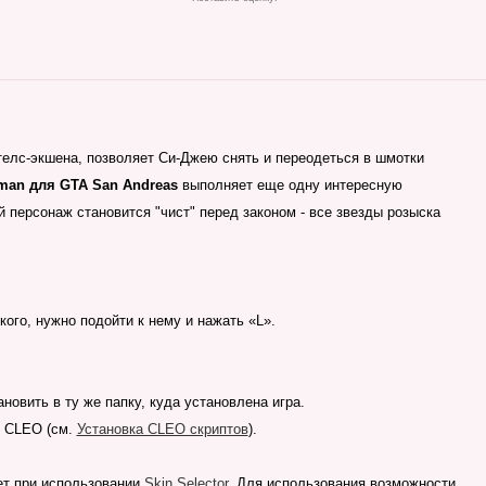
телс-экшена, позволяет Си-Джею снять и переодеться в шмотки
man для GTA San Andreas
выполняет еще одну интересную
 персонаж становится "чист" перед законом - все звезды розыска
ого, нужно подойти к нему и нажать «L».
новить в ту же папку, куда установлена игра.
 CLEO (см.
Установка CLEO скриптов
).
ет при использовании
Skin Selector
. Для использования возможности