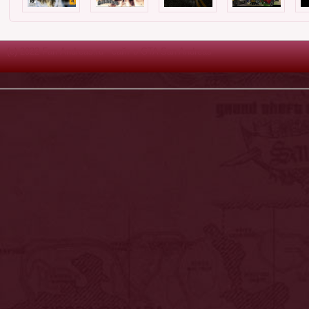
(c) 2022 Fan-Andreas.ru - сайт о GTA San Andreas