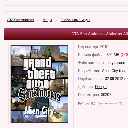
→
→
↓
GTA San Andreas
Моды
Глобальные моды
GTA San Andreas - Anderius Ali
Год выхода:
2010
Размер файла:
502 МБ
(СС
Файл заменяет:
не указано
Разработчик:
Alien City team
Опубликовано:
02.09.2012 в 
Добавил
:
Deagle
Просмотров:
30207
Рейтинг:
5.0
(проголосовало:
24
)