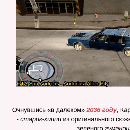
Очнувшись «в далеком»
2036 году
, Ка
-
старик-хиппи
из оригинального сюж
зеленого
гуманои