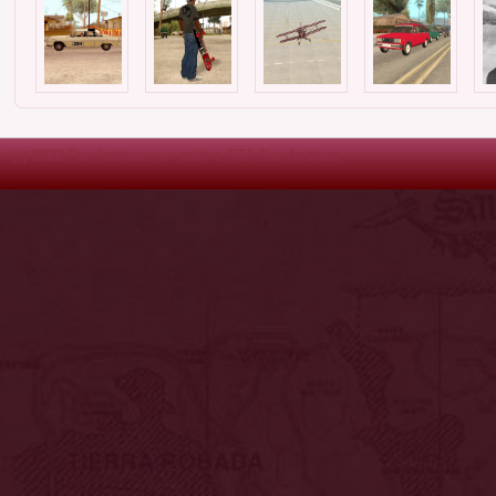
(c) 2022 Fan-Andreas.ru - сайт о GTA San Andreas