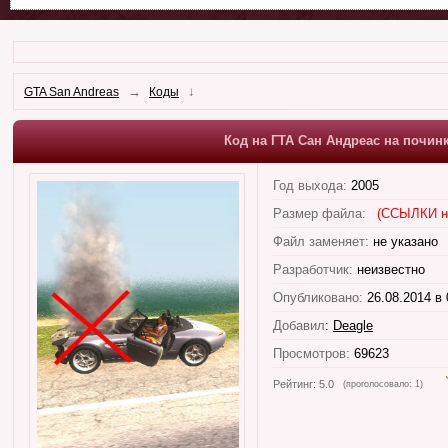
→
↓
GTA San Andreas
Коды
Код на ГТА Сан Андреас на почи
Год выхода:
2005
Размер файла:
(ССЫЛКИ н
Файл заменяет:
не указано
Разработчик:
неизвестно
Опубликовано:
26.08.2014 в 
Добавил
:
Deagle
Просмотров:
69623
Рейтинг:
5.0
(проголосовало:
1
)